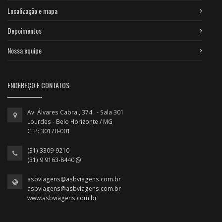
Localização e mapa
Depoimentos
Nossa equipe
ENDEREÇO E CONTATOS
Av. Álvares Cabral, 374 - Sala 301
Lourdes - Belo Horizonte / MG
CEP: 30170-001
(31) 3309-9210
(31) 9 9163-8440
asbviagens@asbviagens.com.br
asbviagens@asbviagens.com.br
www.asbviagens.com.br