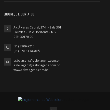
ENDEREÇO E CONTATOS
Av. Álvares Cabral, 374 - Sala 301
Lourdes - Belo Horizonte / MG
CEP: 30170-001
(31) 3309-9210
(31) 9 9163-8440
asbviagens@asbviagens.com.br
asbviagens@asbviagens.com.br
www.asbviagens.com.br
replica horloges