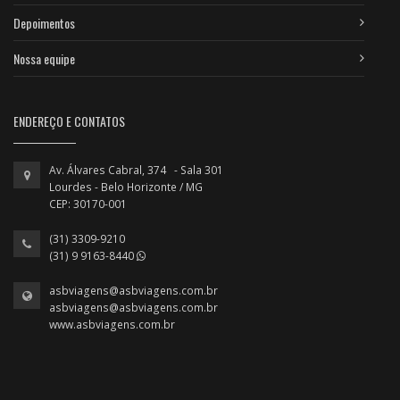
Depoimentos
Nossa equipe
ENDEREÇO E CONTATOS
Av. Álvares Cabral, 374 - Sala 301
Lourdes - Belo Horizonte / MG
CEP: 30170-001
(31) 3309-9210
(31) 9 9163-8440
asbviagens@asbviagens.com.br
asbviagens@asbviagens.com.br
www.asbviagens.com.br