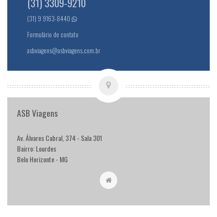
(31) 3309-9210
(31) 9 9163-8440
Formulário de contato
asbviagens@asbviagens.com.br
ASB Viagens
Av. Álvares Cabral, 374 - Sala 301
Bairro: Lourdes
Belo Horizonte - MG