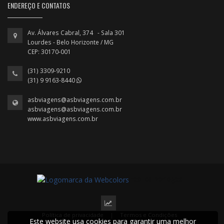
ENDEREÇO E CONTATOS
Av. Álvares Cabral, 374 - Sala 301
Lourdes - Belo Horizonte / MG
CEP: 30170-001
(31) 3309-9210
(31) 9 9163-8440
asbviagens@asbviagens.com.br
asbviagens@asbviagens.com.br
www.asbviagens.com.br
replica horloges
Política de privacidade
|
Termos e Condições
Este website usa cookies para garantir uma melhor
2024 © Todos os direitos reservados.