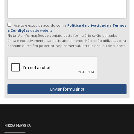
Aceito e estou de acordo com a
Política de privacidade
e
Termos
e Condições
deste website.
Nota.
As informações de contato deste formulário serão utilizadas
única e exclusivamente para este atendimento. Não serão utilizadas para
nenhum outro fim posterior, seja comercial, institucional ou de suporte.
Enviar formulário!
NOSSA EMPRESA